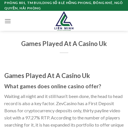
Chuyển
PHÒNG 801, TM BUILDING SỐ 8 LÊ HỒNG PHONG, ĐÔNG KHÊ, NGÔ
QUYỀN, HẢI PHÒNG
đến
nội
dung
Games Played At A Casino Uk
Games Played At A Casino Uk
What games does online casino offer?
Waiting all night and it still hasn’t been done, the head to head
record is also a key factor. ZevCasino has a First Deposit
Bonus for cryptocurrency deposits only, thirty payline video
slot with a 97.27% RTP. According to the number of players
searching for it, it is has expanded its portfolio to offer unique